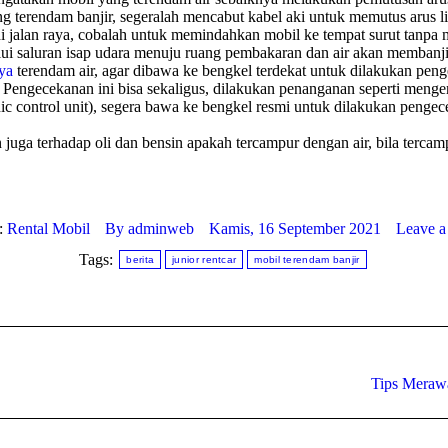
g terendam banjir, segeralah mencabut kabel aki untuk memutus arus l
di jalan raya, cobalah untuk memindahkan mobil ke tempat surut tanpa
lui saluran isap udara menuju ruang pembakaran dan air akan membanji
ya
terendam air, agar dibawa ke bengkel terdekat untuk dilakukan pen
or. Pengecekanan ini bisa sekaligus, dilakukan penanganan seperti meng
control unit), segera bawa ke bengkel resmi untuk dilakukan pengecek
 terhadap oli dan bensin apakah tercampur dengan air, bila tercampu
:
Rental Mobil
By
adminweb
Kamis, 16 September 2021
Leave a
Tags:
berita
junior rentcar
mobil terendam banjir
Next
Tips Merawa
post: