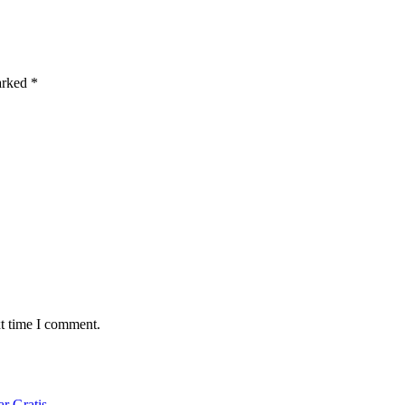
marked
*
xt time I comment.
r Gratis