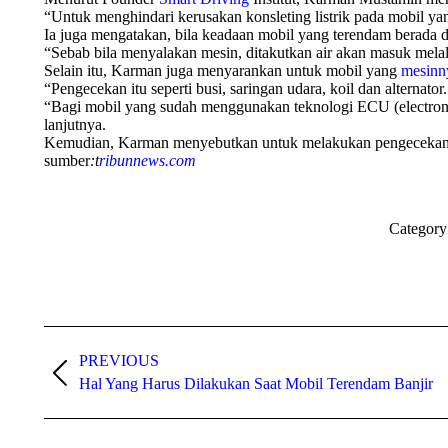
“Untuk menghindari kerusakan konsleting listrik pada mobil yan
Ia juga mengatakan, bila keadaan mobil yang terendam berada 
“Sebab bila menyalakan mesin, ditakutkan air akan masuk mela
Selain itu, Karman juga menyarankan untuk mobil yang
mesinn
“Pengecekan itu seperti busi, saringan udara, koil dan alternat
“Bagi mobil yang sudah menggunakan teknologi ECU (electronic 
lanjutnya.
Kemudian, Karman menyebutkan untuk melakukan pengecekan juga
sumber
:t
ribunnews.com
Category
Post
PREVIOUS
navigation
Previous
Hal Yang Harus Dilakukan Saat Mobil Terendam Banjir
post: