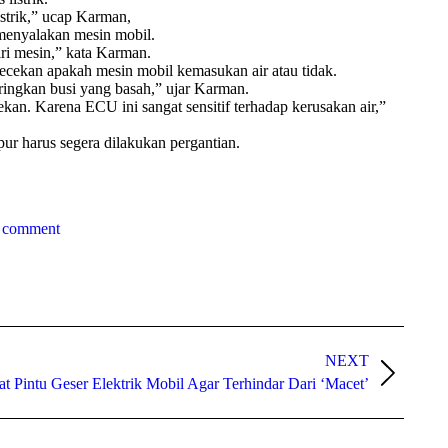
istrik,” ucap Karman,
 menyalakan mesin mobil.
ri mesin,” kata Karman.
gecekan apakah mesin mobil kemasukan air atau tidak.
eringkan busi yang basah,” ujar Karman.
an. Karena ECU ini sangat sensitif terhadap kerusakan air,”
r harus segera dilakukan pergantian.
 comment
NEXT
t Pintu Geser Elektrik Mobil Agar Terhindar Dari ‘Macet’