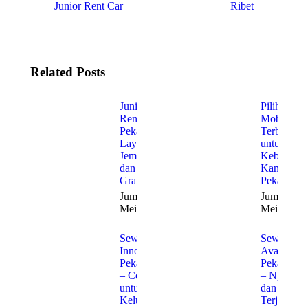
Junior Rent Car
Ribet
Related Posts
Junior
Pilihan
Rent Car
Mobil
Pekanbaru:
Terbaik
Layanan
untuk
Jemput
Kebutuha
dan Antar
Kantor di
Gratis
Pekanbaru
Jumat, 22
Jumat, 22
Mei 2026
Mei 2026
Sewa
Sewa
Innova
Avanza
Pekanbaru
Pekanbaru
– Cocok
– Nyaman
untuk
dan
Keluarga
Terjangka