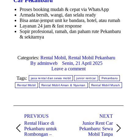
Car Pekanbaru
Proses booking mudah & cepat via WhatsApp
Armada bersih, wangi, dan selalu ready
Bisa antar-jemput unit ke bandara, hotel, atau rumah
Layanan 24 jam & fast response
Sopir profesional, ramah, dan paham rute Pekanbaru
& sekitarnya
Categories:
Rental Mobil
,
Rental Mobil Pekanbaru
By
adminweb
Senin, 21 April 2025
Leave a comment
Tags:
jasa rental dan sewa mobil
junior rentcar
Pekanbaru
Rental Mobil
Rental Mobil Aman & Nyaman
Rental Mobil Murah
Post
PREVIOUS
NEXT
navigation
Rental Hiace di
Junior Rent Car
Pekanbaru untuk
Pekanbaru: Sewa
Previous
Next
Rombongan –
Mobil Tanpa
post:
post: