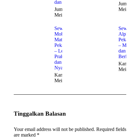
dan Bisnis
Jumat, 22
Jumat, 22
Mei 2026
Mei 2026
Sewa
Sewa
Mobil
Alphard
Matic
Pekanbaru
Pekanbaru
– Mewah
– Lebih
dan
Praktis
Berkelas
dan
Kamis, 21
Nyaman
Mei 2026
Kamis, 21
Mei 2026
Tinggalkan Balasan
Your email address will not be published. Required fields
are marked
*