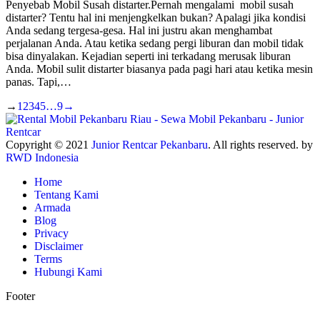
Penyebab Mobil Susah distarter.Pernah mengalami mobil susah
distarter? Tentu hal ini menjengkelkan bukan? Apalagi jika kondisi
Anda sedang tergesa-gesa. Hal ini justru akan menghambat
perjalanan Anda. Atau ketika sedang pergi liburan dan mobil tidak
bisa dinyalakan. Kejadian seperti ini terkadang merusak liburan
Anda. Mobil sulit distarter biasanya pada pagi hari atau ketika mesin
panas. Tapi,…
→
1
2
3
4
5
…
9
→
Copyright © 2021
Junior Rentcar Pekanbaru
. All rights reserved. by
RWD Indonesia
Home
Tentang Kami
Armada
Blog
Privacy
Disclaimer
Terms
Hubungi Kami
Footer