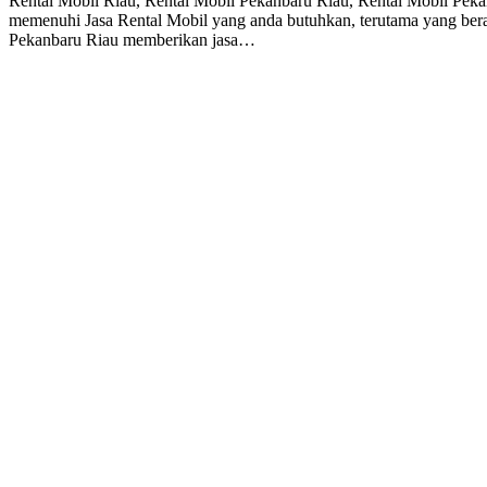
Rental Mobil Riau, Rental Mobil Pekanbaru Riau, Rental Mobil Pekanb
memenuhi Jasa Rental Mobil yang anda butuhkan, terutama yang bera
Pekanbaru Riau memberikan jasa…