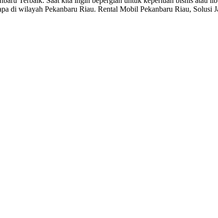
aru Terbaik. Saat kita ingin bepergian untuk keperluan bisnis atau l
pa di wilayah Pekanbaru Riau. Rental Mobil Pekanbaru Riau, Solusi J