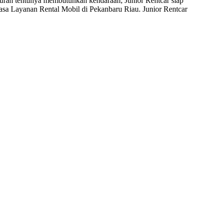
iburan tentunya membutuhkan kendaraan, Junior Rentcar siap
asa Layanan Rental Mobil di Pekanbaru Riau. Junior Rentcar