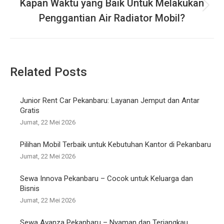
Kapan Waktu yang Baik Untuk Melakukan
i
N
n
o
Penggantian Air Radiator Mobil?
e
u
a
x
s
t
p
v
p
o
o
s
i
Related Posts
s
t
t
g
:
:
a
Junior Rent Car Pekanbaru: Layanan Jemput dan Antar
Gratis
t
Jumat, 22 Mei 2026
i
Pilihan Mobil Terbaik untuk Kebutuhan Kantor di Pekanbaru
o
Jumat, 22 Mei 2026
n
Sewa Innova Pekanbaru – Cocok untuk Keluarga dan
Bisnis
Jumat, 22 Mei 2026
Sewa Avanza Pekanbaru – Nyaman dan Terjangkau