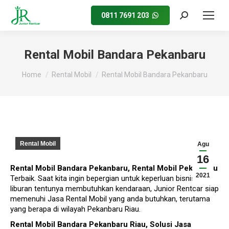
0811 7691 203
S
e
a
r
Rental Mobil Bandara Pekanbaru
c
h
You are here:
Home
Rental Mobil
Rental Mobil Bandara Pekanbaru
:
Rental Mobil
Agu
16
Rental Mobil Bandara
Pekanbaru
,
Rental Mobil Pekanbaru
2021
Terbaik. Saat kita ingin bepergian untuk keperluan bisnis atau
liburan tentunya membutuhkan kendaraan, Junior Rentcar siap
memenuhi Jasa Rental Mobil yang anda butuhkan, terutama
yang berapa di wilayah Pekanbaru Riau.
Rental Mobil Bandara
Pekanbaru
Riau
,
Solusi
Jasa