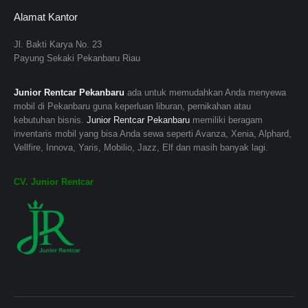
p
m
o
a
p
Alamat Kantor
a
p
p
g
a
g
a
e
e
g
Jl. Bakti Karya No. 23
e
g
n
o
e
Payung Sekaki Pekanbaru Riau
o
e
s
p
o
Junior Rentcar Pekanbaru
ada untuk memudahkan Anda menyewa
p
o
i
e
p
mobil di Pekanbaru guna keperluan liburan, pernikahan atau
e
p
n
n
e
kebutuhan bisnis.
Junior Rentcar Pekanbaru
memiliki beragam
n
e
n
s
n
inventaris mobil yang bisa Anda sewa seperti Avanza, Xenia, Alphard,
s
n
e
i
s
Vellfire, Innova, Yaris, Mobilio, Jazz, Elf dan masih banyak lagi.
i
s
w
n
i
CV. Junior Rentcar
n
i
w
n
n
n
n
i
e
n
e
n
n
w
e
w
e
d
w
w
w
w
o
i
w
i
w
w
n
i
n
i
d
n