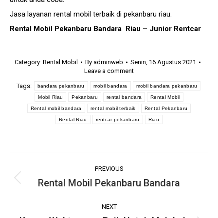
Jasa layanan
rental mobil terbaik
di pekanbaru riau.
Rental Mobil Pekanbaru
Bandara
Riau
– Junior Rentcar
Category:
Rental Mobil
By
adminweb
Senin, 16 Agustus 2021
Leave a comment
Tags:
bandara pekanbaru
mobil bandara
mobil bandara pekanbaru
Mobil Riau
Pekanbaru
rental bandara
Rental Mobil
Rental mobil bandara
rental mobil terbaik
Rental Pekanbaru
Rental Riau
rentcar pekanbaru
Riau
P
PREVIOUS
o
Rental Mobil Pekanbaru Bandara
P
r
s
e
NEXT
t
v