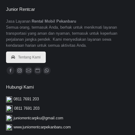
Junior Rentcar
Jasa Layanan
Rental Mobil Pekanbaru
Semua orang, termasuk Anda, berhak untuk menikmati layanan
transportasi yang aman dan nyaman, termasuk untuk keperluan
perjalanan jangka pendek. Kami menyediakan layanan sewa
kendaraan harian untuk semua aktivitas Anda.
Tentang Kami
Find us on:
F
I
M
W
W
a
n
a
e
h
Hubungi Kami
c
s
i
b
a
e
t
l
s
t
0811 7691 203
b
a
p
i
s
0811 7691 203
o
g
a
t
a
juniorrentcarpku@gmail.com
o
r
g
e
p
www.juniorrentcarpekanbaru.com
k
a
e
p
p