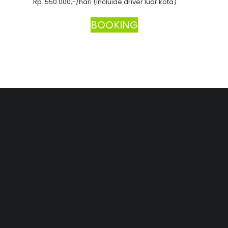
Rp. 550.000,-/hari (incluide driver luar kota)
BOOKING