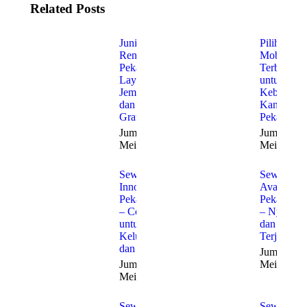
Related Posts
Junior
Pilihan
Rent Car
Mobil
Pekanbaru:
Terbaik
Layanan
untuk
Jemput
Kebutuha
dan Antar
Kantor di
Gratis
Pekanbaru
Jumat, 22
Jumat, 22
Mei 2026
Mei 2026
Sewa
Sewa
Innova
Avanza
Pekanbaru
Pekanbaru
– Cocok
– Nyaman
untuk
dan
Keluarga
Terjangka
dan Bisnis
Jumat, 22
Jumat, 22
Mei 2026
Mei 2026
Sewa
Sewa