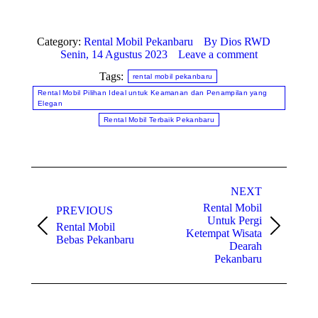
Category:
Rental Mobil Pekanbaru
By
Dios RWD
Senin, 14 Agustus 2023
Leave a comment
Tags:
rental mobil pekanbaru
Rental Mobil Pilihan Ideal untuk Keamanan dan Penampilan yang
Elegan
Rental Mobil Terbaik Pekanbaru
Post
NEXT
navigation
Rental Mobil
PREVIOUS
Untuk Pergi
Rental Mobil
Previous
Next
Ketempat Wisata
Bebas Pekanbaru
post:
post:
Dearah
Pekanbaru