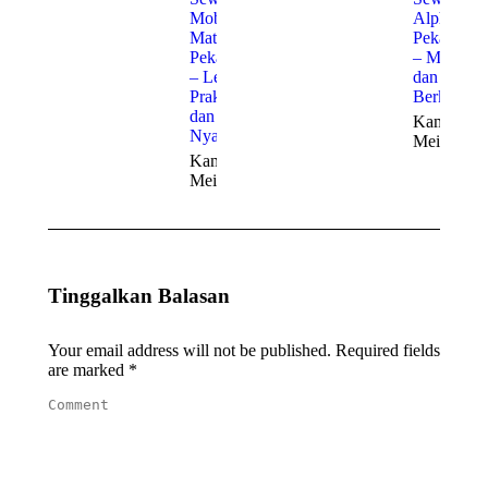
Mobil
Alphard
Matic
Pekanbaru
Pekanbaru
– Mewah
– Lebih
dan
Praktis
Berkelas
dan
Kamis, 21
Nyaman
Mei 2026
Kamis, 21
Mei 2026
Tinggalkan Balasan
Your email address will not be published. Required fields
are marked
*
Comment