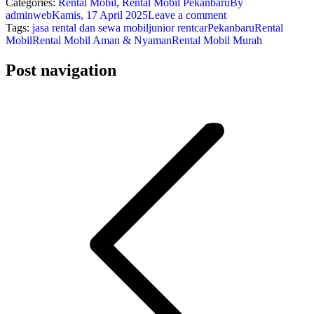
Categories:
Rental Mobil
,
Rental Mobil Pekanbaru
By
adminweb
Kamis, 17 April 2025
Leave a comment
Tags:
jasa rental dan sewa mobil
junior rentcar
Pekanbaru
Rental
Mobil
Rental Mobil Aman & Nyaman
Rental Mobil Murah
Post navigation