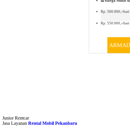
🚍
Harga Mulai da
Rp. 500.000,-/hari
Rp. 550.000,-/hari 
ARMAD
Junior Rentcar
Jasa Layanan
Rental Mobil Pekanbaru