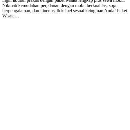
ingin liburan praktis dengan paket wisata lengkap plus sewa mobil.
Nikmati kemudahan perjalanan dengan mobil berkualitas, sopir
berpengalaman, dan itinerary fleksibel sesuai keinginan Anda! Paket
Wisata…