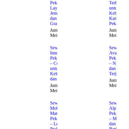
Pekanbaru:
Terbaik
Layanan
untuk
Jemput
Kebutuha
dan Antar
Kantor di
Gratis
Pekanbaru
Jumat, 22
Jumat, 22
Mei 2026
Mei 2026
Sewa
Sewa
Innova
Avanza
Pekanbaru
Pekanbaru
– Cocok
– Nyaman
untuk
dan
Keluarga
Terjangka
dan Bisnis
Jumat, 22
Jumat, 22
Mei 2026
Mei 2026
Sewa
Sewa
Mobil
Alphard
Matic
Pekanbaru
Pekanbaru
– Mewah
– Lebih
dan
Praktis
Berkelas