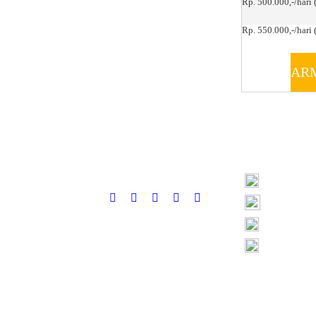
Rp. 500.000,-/hari 
Rp. 550.000,-/hari (
AR