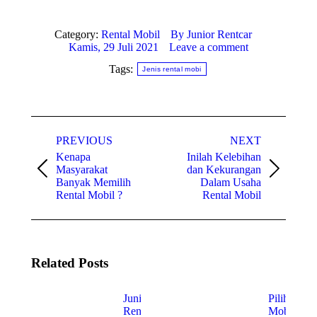
Category:
Rental Mobil
By
Junior Rentcar
Kamis, 29 Juli 2021
Leave a comment
Tags:
Jenis rental mobi
Post
PREVIOUS
NEXT
navigation
Kenapa
Inilah Kelebihan
Masyarakat
dan Kekurangan
Previous
Next
Banyak Memilih
Dalam Usaha
post:
post:
Rental Mobil ?
Rental Mobil
Related Posts
Junior
Pilihan
Rent Car
Mobil