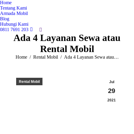
Home
Tentang Kami
Armada Mobil
Blog
Hubungi Kami
0811 7691 203
Search:
Ada 4 Layanan Sewa atau
Rental Mobil
You are here:
Home
Rental Mobil
Ada 4 Layanan Sewa atau…
Rental Mobil
Jul
29
2021