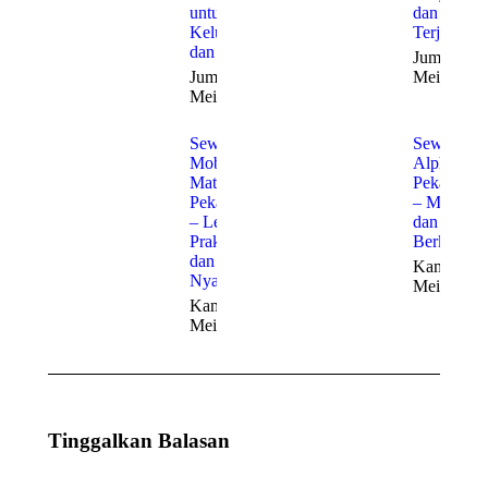
untuk
dan
Keluarga
Terjangka
dan Bisnis
Jumat, 22
Jumat, 22
Mei 2026
Mei 2026
Sewa
Sewa
Mobil
Alphard
Matic
Pekanbaru
Pekanbaru
– Mewah
– Lebih
dan
Praktis
Berkelas
dan
Kamis, 21
Nyaman
Mei 2026
Kamis, 21
Mei 2026
Tinggalkan Balasan