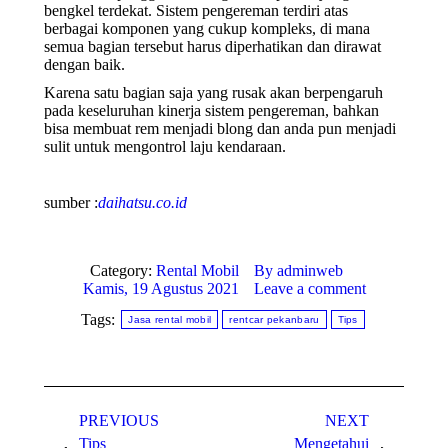
bengkel terdekat. Sistem pengereman terdiri atas
berbagai komponen yang cukup kompleks, di mana
semua bagian tersebut harus diperhatikan dan dirawat
dengan baik.
Karena satu bagian saja yang rusak akan berpengaruh
pada keseluruhan kinerja sistem pengereman, bahkan
bisa membuat rem menjadi blong dan anda pun menjadi
sulit untuk mengontrol laju kendaraan.
sumber :
daihatsu.co.id
Category:
Rental Mobil
By
adminweb
Kamis, 19 Agustus 2021
Leave a comment
Tags:
Jasa rental mobil
rentcar pekanbaru
Tips
Post
PREVIOUS
NEXT
navigation
Tips
Mengetahui