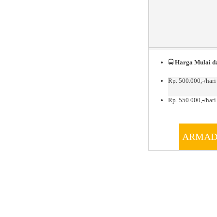
🚍
Harga Mulai da
Rp. 500.000,-/hari
Rp. 550.000,-/hari 
ARMAD