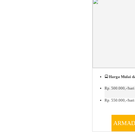
🚍
Harga Mulai da
Rp. 500.000,-/hari
Rp. 550.000,-/hari 
ARMAD