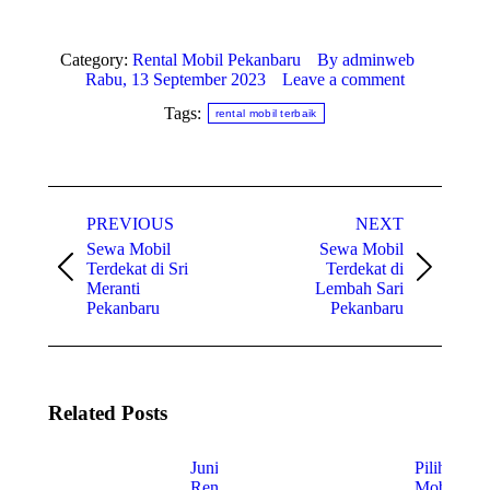
Category:
Rental Mobil Pekanbaru
By
adminweb
Rabu, 13 September 2023
Leave a comment
Tags:
rental mobil terbaik
Post
PREVIOUS
NEXT
navigation
Sewa Mobil
Sewa Mobil
Terdekat di Sri
Terdekat di
Previous
Next
Meranti
Lembah Sari
post:
post:
Pekanbaru
Pekanbaru
Related Posts
Junior
Pilihan
Rent Car
Mobil