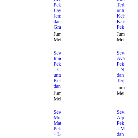
Pekanbaru:
Terbaik
Layanan
untuk
Jemput
Kebutuha
dan Antar
Kantor di
Gratis
Pekanbaru
Jumat, 22
Jumat, 22
Mei 2026
Mei 2026
Sewa
Sewa
Innova
Avanza
Pekanbaru
Pekanbaru
– Cocok
– Nyaman
untuk
dan
Keluarga
Terjangka
dan Bisnis
Jumat, 22
Jumat, 22
Mei 2026
Mei 2026
Sewa
Sewa
Mobil
Alphard
Matic
Pekanbaru
Pekanbaru
– Mewah
– Lebih
dan