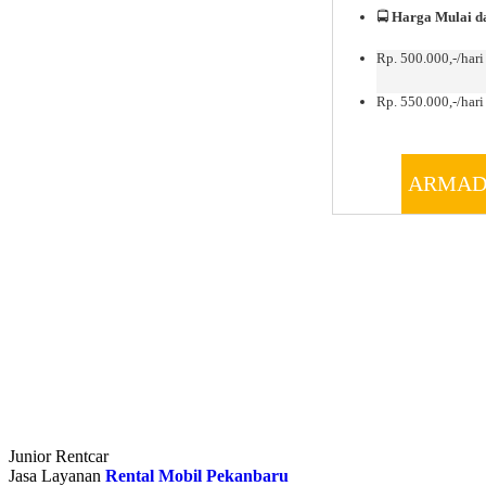
🚍
Harga Mulai da
Rp. 500.000,-/hari
Rp. 550.000,-/hari 
ARMAD
Junior Rentcar
Jasa Layanan
Rental Mobil Pekanbaru