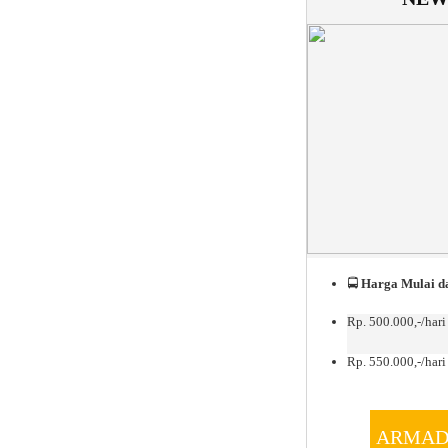
🚍
Harga Mulai da
Rp. 500.000,-/hari
Rp. 550.000,-/hari 
ARMAD