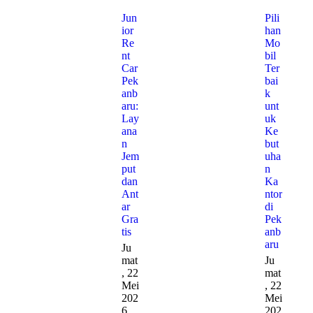
p
:
g
o
Jun
Pili
a
s
ior
han
t
Re
Mo
t
:
nt
bil
i
Car
Ter
Pek
bai
o
anb
k
n
aru:
unt
Lay
uk
ana
Ke
n
but
Jem
uha
put
n
dan
Ka
Ant
ntor
ar
di
Gra
Pek
tis
anb
aru
Ju
mat
Ju
, 22
mat
Mei
, 22
202
Mei
6
202