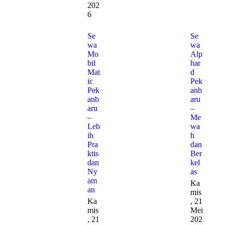
202
6
Se
Se
wa
wa
Mo
Alp
bil
har
Mat
d
ic
Pek
Pek
anb
anb
aru
aru
–
–
Me
Leb
wa
ih
h
Pra
dan
ktis
Ber
dan
kel
Ny
as
am
Ka
an
mis
Ka
, 21
mis
Mei
, 21
202