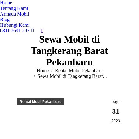
Home
Tentang Kami
Armada Mobil
Blog
Hubungi Kami
0811 7691 203
S
Sewa Mobil di
e
a
Tangkerang Barat
r
c
h
Pekanbaru
:
You are here:
Home
Rental Mobil Pekanbaru
Sewa Mobil di Tangkerang Barat…
Rental Mobil Pekanbaru
Agu
31
2023