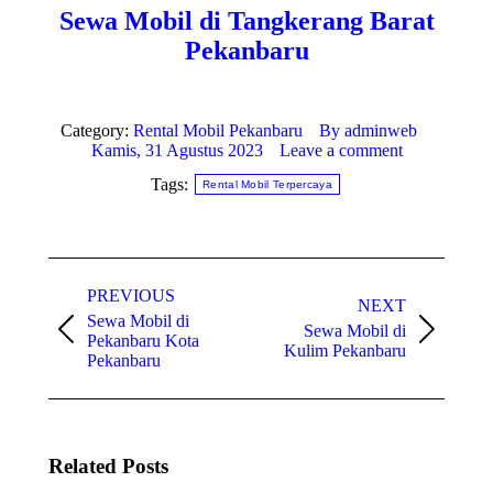
Sewa Mobil di Tangkerang Barat
Pekanbaru
Category:
Rental Mobil Pekanbaru
By
adminweb
Kamis, 31 Agustus 2023
Leave a comment
Tags:
Rental Mobil Terpercaya
P
PREVIOUS
o
NEXT
Sewa Mobil di
s
Sewa Mobil di
P
N
Pekanbaru Kota
Kulim Pekanbaru
t
r
e
Pekanbaru
e
x
n
v
t
a
i
p
o
o
v
u
s
Related Posts
i
s
t