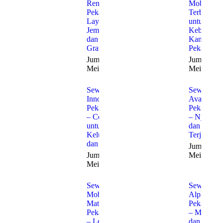
Rent Car
Mobil
Pekanbaru:
Terbaik
Layanan
untuk
Jemput
Kebutuha
dan Antar
Kantor di
Gratis
Pekanbaru
Jumat, 22
Jumat, 22
Mei 2026
Mei 2026
Sewa
Sewa
Innova
Avanza
Pekanbaru
Pekanbaru
– Cocok
– Nyaman
untuk
dan
Keluarga
Terjangka
dan Bisnis
Jumat, 22
Jumat, 22
Mei 2026
Mei 2026
Sewa
Sewa
Mobil
Alphard
Matic
Pekanbaru
Pekanbaru
– Mewah
– Lebih
dan