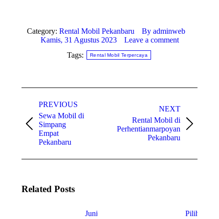
Category:
Rental Mobil Pekanbaru
By
adminweb
Kamis, 31 Agustus 2023
Leave a comment
Tags:
Rental Mobil Terpercaya
Post
PREVIOUS
navigation
NEXT
Sewa Mobil di
Rental Mobil di
Simpang
Previous
Next
Perhentianmarpoyan
Empat
post:
post:
Pekanbaru
Pekanbaru
Related Posts
Junior
Pilihan