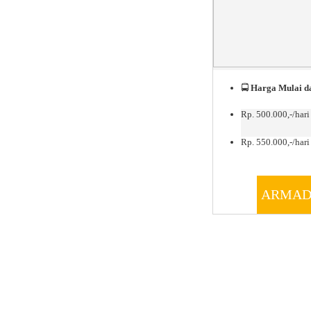
🚍
Harga Mulai da
Rp. 500.000,-/hari
Rp. 550.000,-/hari 
ARMAD