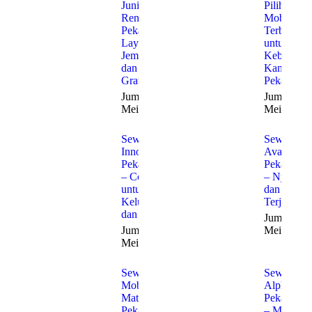
Junior
Pilihan
Rent Car
Mobil
Pekanbaru:
Terbaik
Layanan
untuk
Jemput
Kebutuha
dan Antar
Kantor di
Gratis
Pekanbaru
Jumat, 22
Jumat, 22
Mei 2026
Mei 2026
Sewa
Sewa
Innova
Avanza
Pekanbaru
Pekanbaru
– Cocok
– Nyaman
untuk
dan
Keluarga
Terjangka
dan Bisnis
Jumat, 22
Jumat, 22
Mei 2026
Mei 2026
Sewa
Sewa
Mobil
Alphard
Matic
Pekanbaru
Pekanbaru
– Mewah