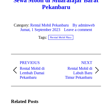
Sewa Mobil di Muarafajar Barat
Pekanbaru
Category:
Rental Mobil Pekanbaru
By
adminweb
Jumat, 1 September 2023
Leave a comment
Tags:
Rental Mobil Riau
Post
PREVIOUS
NEXT
navigation
Rental Mobil di
Rental Mobil di
Previous
Next
Lembah Damai
Labuh Baru
post:
post:
Pekanbaru
Timur Pekanbaru
Related Posts