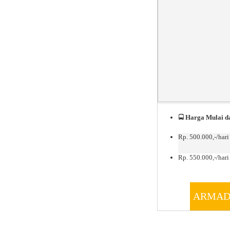
🚍
Harga Mulai da
Rp. 500.000,-/hari
Rp. 550.000,-/hari 
ARMAD