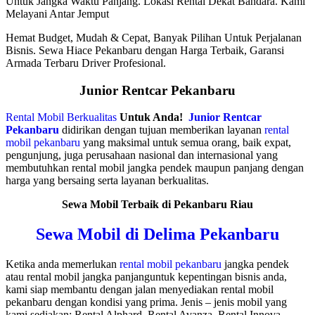
Untuk Jangka Waktu Panjang. Lokasi Rental Dekat Bandara. Kami
Melayani Antar Jemput
Hemat Budget, Mudah & Cepat, Banyak Pilihan Untuk Perjalanan
Bisnis. Sewa Hiace Pekanbaru dengan Harga Terbaik, Garansi
Armada Terbaru Driver Profesional.
Junior Rentcar Pekanbaru
Rental Mobil Berkualitas
Untuk Anda!
Junior Rentcar
Pekanbaru
didirikan dengan tujuan memberikan layanan
rental
mobil pekanbaru
yang maksimal untuk semua orang, baik expat,
pengunjung, juga perusahaan nasional dan internasional yang
membutuhkan rental mobil jangka pendek maupun panjang dengan
harga yang bersaing serta layanan berkualitas.
Sewa Mobil Terbaik di Pekanbaru Riau
Sewa Mobil di Delima Pekanbaru
Ketika anda memerlukan
rental mobil pekanbaru
jangka pendek
atau rental mobil jangka panjanguntuk kepentingan bisnis anda,
kami siap membantu dengan jalan menyediakan rental mobil
pekanbaru dengan kondisi yang prima. Jenis – jenis mobil yang
kami sediakan: Rental Alphard, Rental Avanza, Rental Innova,