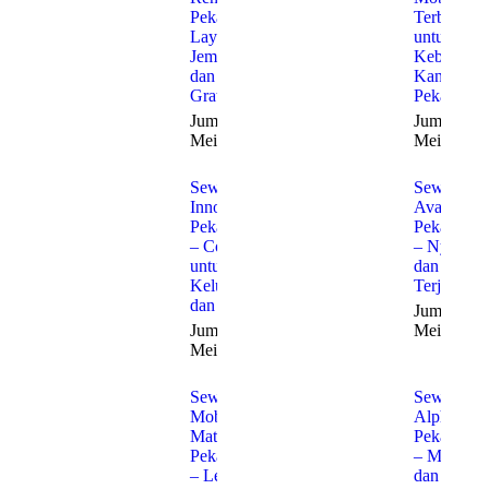
Pekanbaru:
Terbaik
Layanan
untuk
Jemput
Kebutuha
dan Antar
Kantor di
Gratis
Pekanbaru
Jumat, 22
Jumat, 22
Mei 2026
Mei 2026
Sewa
Sewa
Innova
Avanza
Pekanbaru
Pekanbaru
– Cocok
– Nyaman
untuk
dan
Keluarga
Terjangka
dan Bisnis
Jumat, 22
Jumat, 22
Mei 2026
Mei 2026
Sewa
Sewa
Mobil
Alphard
Matic
Pekanbaru
Pekanbaru
– Mewah
– Lebih
dan