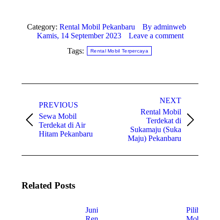
Category:
Rental Mobil Pekanbaru
By
adminweb
Kamis, 14 September 2023
Leave a comment
Tags:
Rental Mobil Terpercaya
Post
NEXT
navigation
PREVIOUS
Rental Mobil
Sewa Mobil
Terdekat di
Previous
Next
Terdekat di Air
Sukamaju (Suka
post:
post:
Hitam Pekanbaru
Maju) Pekanbaru
Related Posts
Junior
Pilihan
Rent Car
Mobil