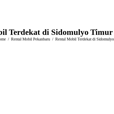
il Terdekat di Sidomulyo Timu
u are here:
ome
Rental Mobil Pekanbaru
Rental Mobil Terdekat di Sidomul