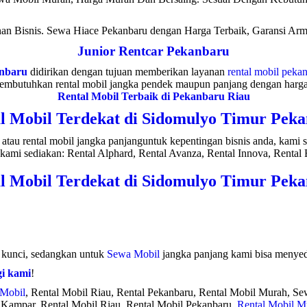
n Bisnis. Sewa Hiace Pekanbaru dengan Harga Terbaik, Garansi Arma
Junior Rentcar Pekanbaru
anbaru
didirikan dengan tujuan memberikan layanan
rental mobil peka
membutuhkan rental mobil jangka pendek maupun panjang dengan harga y
Rental Mobil Terbaik di Pekanbaru Riau
l Mobil Terdekat di Sidomulyo Timur Pek
atau rental mobil jangka panjanguntuk kepentingan bisnis anda, kami
kami sediakan: Rental Alphard, Rental Avanza, Rental Innova, Rental F
l Mobil Terdekat di Sidomulyo Timur Pek
s kunci, sedangkan untuk
Sewa Mobil
jangka panjang kami bisa menyedi
i kami
!
 Mobil
, Rental Mobil Riau, Rental Pekanbaru, Rental Mobil Murah, S
 Kampar, Rental Mobil Riau, Rental Mobil Pekanbaru,
Rental Mobil M