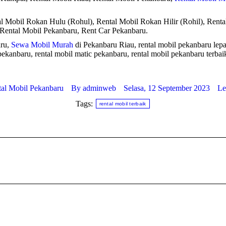
al Mobil Rokan Hulu (Rohul), Rental Mobil Rokan Hilir (Rohil), Renta
Rental Mobil Pekanbaru, Rent Car Pekanbaru.
aru,
Sewa Mobil Murah
di Pekanbaru Riau, rental mobil pekanbaru lepas
pekanbaru, rental mobil matic pekanbaru, rental mobil pekanbaru terbai
al Mobil Pekanbaru
By
adminweb
Selasa, 12 September 2023
Le
Tags:
rental mobil terbaik
Next
post: