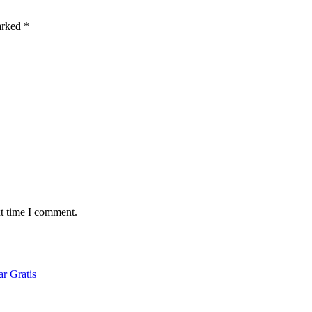
marked
*
xt time I comment.
r Gratis