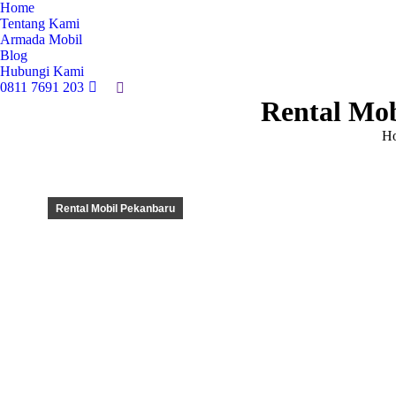
Home
Tentang Kami
Armada Mobil
Blog
Hubungi Kami
0811 7691 203
Search:
Rental Mob
Yo
H
Rental Mobil Pekanbaru