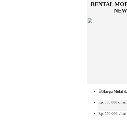
RENTAL MOB
NEW
🚍
Harga Mulai da
Rp. 500.000,-/hari
Rp. 550.000,-/hari 