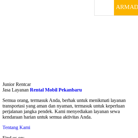
ARMAD
Junior Rentcar
Jasa Layanan
Rental Mobil Pekanbaru
Semua orang, termasuk Anda, berhak untuk menikmati layanan
transportasi yang aman dan nyaman, termasuk untuk keperluan
perjalanan jangka pendek. Kami menyediakan layanan sewa
kendaraan harian untuk semua aktivitas Anda.
Tentang Kami
Find us on: