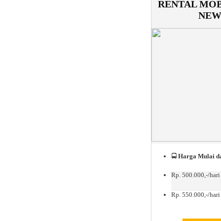
RENTAL MOB
NEW
🚍
Harga Mulai da
Rp. 500.000,-/hari
Rp. 550.000,-/hari 