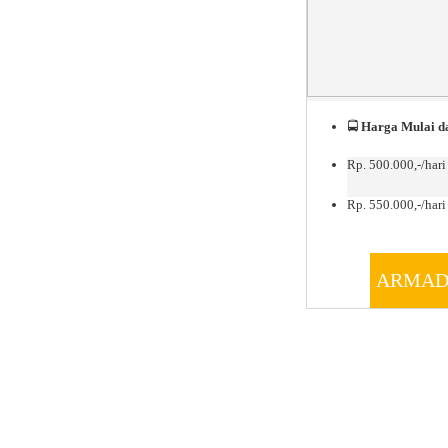
🚍
Harga Mulai da
Rp. 500.000,-/hari
Rp. 550.000,-/hari 
ARMAD