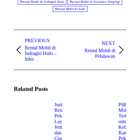
Rental Mobil di Indragiri Hulu
Rental Mobil di Kuantan Singingi
Rental Mobil di Siak
Post
PREVIOUS
navigation
NEXT
Rental Mobil di
Rental Mobil di
Previous
Next
Indragiri Hulu –
Pelalawan
post:
post:
Inhu
Related Posts
Junior
Pilihan
Rent Car
Mobil
Pekanbaru:
Terbaik
Layanan
untuk
Jemput
Kebutuha
dan Antar
Kantor di
Gratis
Pekanbaru