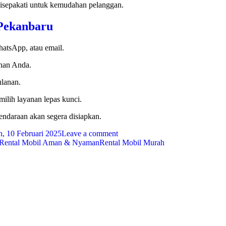
 disepakati untuk kemudahan pelanggan.
 Pekanbaru
hatsApp, atau email.
anan Anda.
ulanan.
ilih layanan lepas kunci.
endaraan akan segera disiapkan.
n, 10 Februari 2025
Leave a comment
Rental Mobil Aman & Nyaman
Rental Mobil Murah