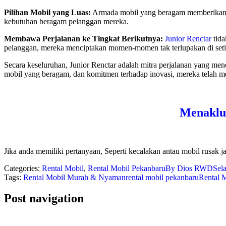
Pilihan Mobil yang Luas:
Armada mobil yang beragam memberikan p
kebutuhan beragam pelanggan mereka.
Membawa Perjalanan ke Tingkat Berikutnya:
Junior Renctar
tida
pelanggan, mereka menciptakan momen-momen tak terlupakan di setia
Secara keseluruhan, Junior Renctar adalah mitra perjalanan yang m
mobil yang beragam, dan komitmen terhadap inovasi, mereka telah men
Menakluk
Jika anda memiliki pertanyaan, Seperti kecalakan antau mobil rusak 
Categories:
Rental Mobil
,
Rental Mobil Pekanbaru
By
Dios RWD
Sel
Tags:
Rental Mobil Murah & Nyaman
rental mobil pekanbaru
Rental 
Post navigation