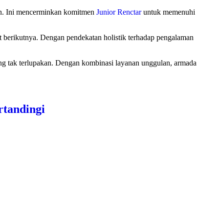
ah. Ini mencerminkan komitmen
Junior Renctar
untuk memenuhi
 berikutnya. Dengan pendekatan holistik terhadap pengalaman
ang tak terlupakan. Dengan kombinasi layanan unggulan, armada
rtandingi