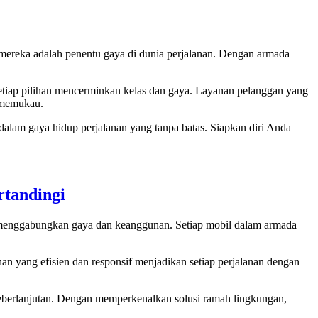
 mereka adalah penentu gaya di dunia perjalanan. Dengan armada
etiap pilihan mencerminkan kelas dan gaya. Layanan pelanggan yang
g memukau.
lam gaya hidup perjalanan yang tanpa batas. Siapkan diri Anda
rtandingi
 menggabungkan gaya dan keanggunan. Setiap mobil dalam armada
 yang efisien dan responsif menjadikan setiap perjalanan dengan
n keberlanjutan. Dengan memperkenalkan solusi ramah lingkungan,