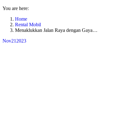
You are here:
Home
Rental Mobil
Menaklukkan Jalan Raya dengan Gaya…
Nov
21
2023