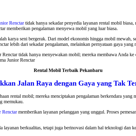
unior Renctar
tidak hanya sekadar penyedia layanan rental mobil biasa,
nctar memberikan pengalaman menyewa mobil yang luar biasa.
lah karya seni bergerak. Dari model ekonomis hingga mobil mewah, s
Renctar lebih dari sekadar pengalaman, melainkan pernyataan gaya yan
or Renctar tidak hanya menyewakan mobil; mereka membawa Anda ke da
ama Junior Renctar
Rental Mobil Terbaik Pekanbaru
kan Jalan Raya dengan Gaya yang Tak Te
haan rental mobil; mereka menciptakan pengalaman berkendara yang
ang memukau.
r Renctar
memberikan layanan pelanggan yang unggul. Proses pemesanan
a layanan berkualitas, tetapi juga berinovasi dalam hal teknologi da