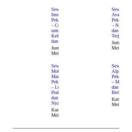
Sewa
Sewa
Innova
Avanza
Pekanbaru
Pekanbaru
– Cocok
– Nyaman
untuk
dan
Keluarga
Terjangka
dan Bisnis
Jumat, 22
Jumat, 22
Mei 2026
Mei 2026
Sewa
Sewa
Mobil
Alphard
Matic
Pekanbaru
Pekanbaru
– Mewah
– Lebih
dan
Praktis
Berkelas
dan
Kamis, 21
Nyaman
Mei 2026
Kamis, 21
Mei 2026