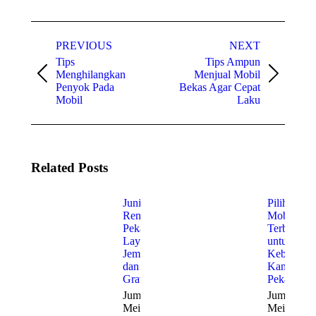
Post
PREVIOUS
NEXT
navigation
Tips
Tips Ampun
Menghilangkan
Menjual Mobil
Previous
Next
Penyok Pada
Bekas Agar Cepat
post:
post:
Mobil
Laku
Related Posts
Junior
Pilihan
Rent Car
Mobil
Pekanbaru:
Terbaik
Layanan
untuk
Jemput
Kebutuha
dan Antar
Kantor di
Gratis
Pekanbaru
Jumat, 22
Jumat, 22
Mei 2026
Mei 2026