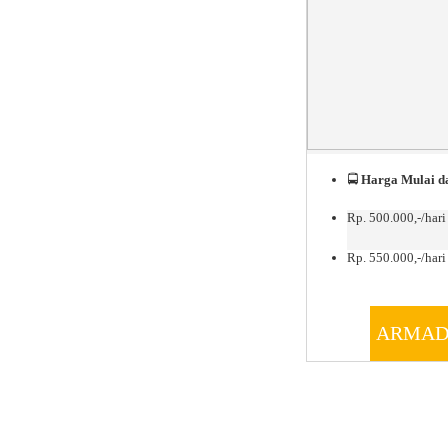
🚍
Harga Mulai da
Rp. 500.000,-/hari
Rp. 550.000,-/hari 
ARMAD