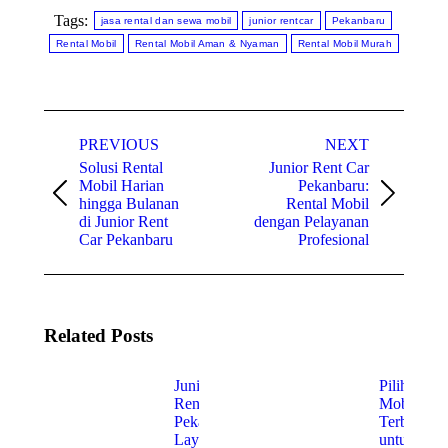
Tags:
jasa rental dan sewa mobil
junior rentcar
Pekanbaru
Rental Mobil
Rental Mobil Aman & Nyaman
Rental Mobil Murah
Post
PREVIOUS
NEXT
navigation
Solusi Rental
Junior Rent Car
Mobil Harian
Pekanbaru:
Previous
Next
hingga Bulanan
Rental Mobil
post:
post:
di Junior Rent
dengan Pelayanan
Car Pekanbaru
Profesional
Related Posts
Junior
Pilihan
Rent Car
Mobil
Pekanbaru:
Terbaik
Layanan
untuk