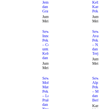
Jemput
Kebutuha
dan Antar
Kantor di
Gratis
Pekanbaru
Jumat, 22
Jumat, 22
Mei 2026
Mei 2026
Sewa
Sewa
Innova
Avanza
Pekanbaru
Pekanbaru
– Cocok
– Nyaman
untuk
dan
Keluarga
Terjangka
dan Bisnis
Jumat, 22
Jumat, 22
Mei 2026
Mei 2026
Sewa
Sewa
Mobil
Alphard
Matic
Pekanbaru
Pekanbaru
– Mewah
– Lebih
dan
Praktis
Berkelas
dan
Kamis, 21
Nyaman