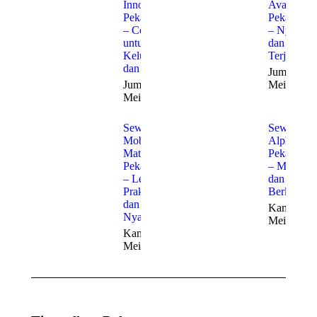
Innova
Avanza
Pekanbaru
Pekanbaru
– Cocok
– Nyaman
untuk
dan
Keluarga
Terjangka
dan Bisnis
Jumat, 22
Jumat, 22
Mei 2026
Mei 2026
Sewa
Sewa
Mobil
Alphard
Matic
Pekanbaru
Pekanbaru
– Mewah
– Lebih
dan
Praktis
Berkelas
dan
Kamis, 21
Nyaman
Mei 2026
Kamis, 21
Mei 2026