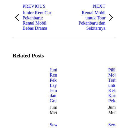
Post
PREVIOUS
NEXT
navigation
Junior Rent Car
Rental Mobil
Pekanbaru:
untuk Tour
Previous
Next
Rental Mobil
Pekanbaru dan
post:
post:
Bebas Drama
Sekitarnya
Related Posts
Junior
Pilihan
Rent Car
Mobil
Pekanbaru:
Terbaik
Layanan
untuk
Jemput
Kebutuha
dan Antar
Kantor di
Gratis
Pekanbaru
Jumat, 22
Jumat, 22
Mei 2026
Mei 2026
Sewa
Sewa