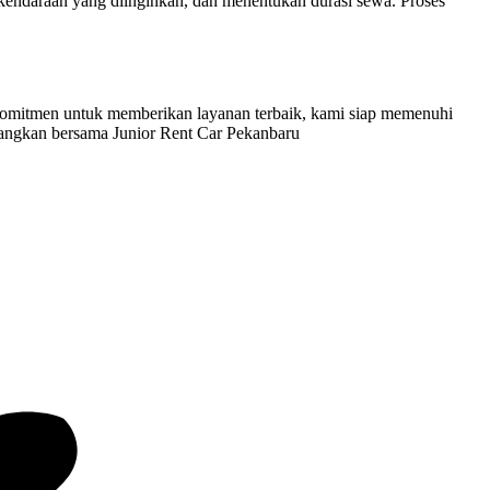
endaraan yang diinginkan, dan menentukan durasi sewa. Proses
omitmen untuk memberikan layanan terbaik, kami siap memenuhi
angkan bersama Junior Rent Car Pekanbaru