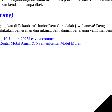
kup menghubungi tim kami melalui telepon atau WhatsApp, memilih k
kan kendaraan tanpa ribet.
rang!
jangkau di Pekanbaru? Junior Rent Car adalah jawabannya! Dengan k
 melakukan pemesanan dan nikmati pengalaman perjalanan yang menyen
t, 10 Januari 2025
Leave a comment
Rental Mobil Aman & Nyaman
Rental Mobil Murah