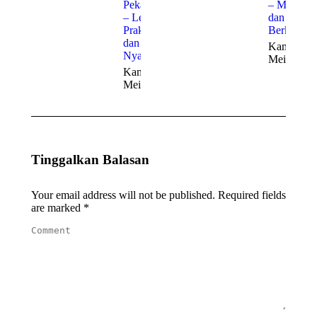
Pekanbaru
– Mewah
– Lebih
dan
Praktis
Berkelas
dan
Kamis, 21
Nyaman
Mei 2026
Kamis, 21
Mei 2026
Tinggalkan Balasan
Your email address will not be published. Required fields
are marked
*
Comment