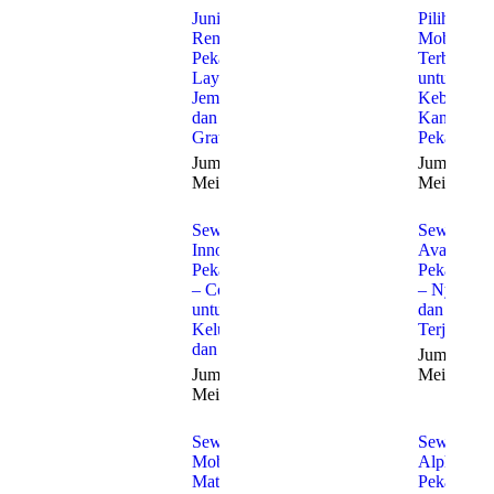
Junior
Pilihan
Rent Car
Mobil
Pekanbaru:
Terbaik
Layanan
untuk
Jemput
Kebutuha
dan Antar
Kantor di
Gratis
Pekanbaru
Jumat, 22
Jumat, 22
Mei 2026
Mei 2026
Sewa
Sewa
Innova
Avanza
Pekanbaru
Pekanbaru
– Cocok
– Nyaman
untuk
dan
Keluarga
Terjangka
dan Bisnis
Jumat, 22
Jumat, 22
Mei 2026
Mei 2026
Sewa
Sewa
Mobil
Alphard
Matic
Pekanbaru