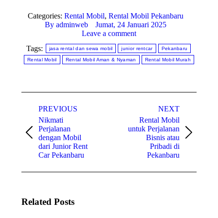
Categories:
Rental Mobil
,
Rental Mobil Pekanbaru
By
adminweb
Jumat, 24 Januari 2025
Leave a comment
Tags:
jasa rental dan sewa mobil
junior rentcar
Pekanbaru
Rental Mobil
Rental Mobil Aman & Nyaman
Rental Mobil Murah
Post
PREVIOUS
NEXT
navigation
Nikmati
Rental Mobil
Perjalanan
untuk Perjalanan
Previous
Next
dengan Mobil
Bisnis atau
post:
post:
dari Junior Rent
Pribadi di
Car Pekanbaru
Pekanbaru
Related Posts