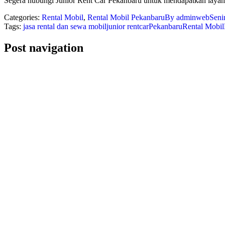
Segera hubungi Junior Rent Car Pekanbaru untuk mendapatkan layana
Categories:
Rental Mobil
,
Rental Mobil Pekanbaru
By
adminweb
Seni
Tags:
jasa rental dan sewa mobil
junior rentcar
Pekanbaru
Rental Mobil
Post navigation