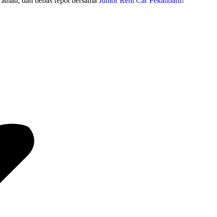
, aman, dan bebas repot bersama
Junior Rent Car Pekanbaru
!