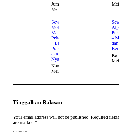
Jumat, 22
Mei 2026
Mei 2026
Sewa
Sewa
Mobil
Alphard
Matic
Pekanbaru
Pekanbaru
– Mewah
– Lebih
dan
Praktis
Berkelas
dan
Kamis, 21
Nyaman
Mei 2026
Kamis, 21
Mei 2026
Tinggalkan Balasan
Your email address will not be published. Required fields
are marked
*