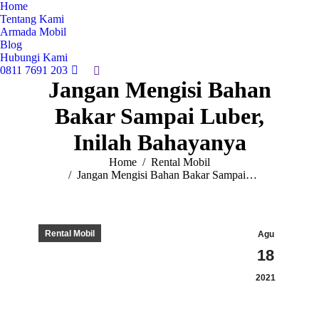
Home
Tentang Kami
Armada Mobil
Blog
Hubungi Kami
0811 7691 203
Search:
Jangan Mengisi Bahan
Bakar Sampai Luber,
Inilah Bahayanya
You are here:
Home
Rental Mobil
Jangan Mengisi Bahan Bakar Sampai…
Rental Mobil
Agu
18
2021