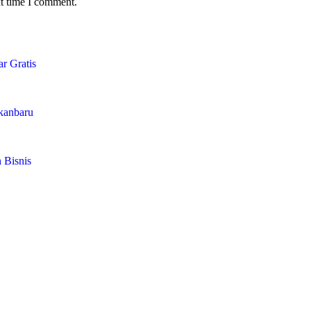
xt time I comment.
r Gratis
ekanbaru
 Bisnis