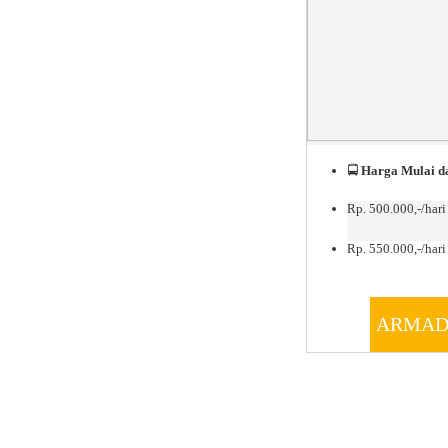
🚍
Harga Mulai da
Rp. 500.000,-/hari
Rp. 550.000,-/hari 
ARMAD