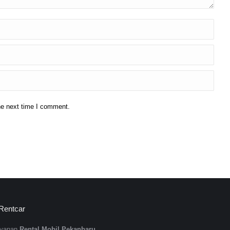
he next time I comment.
 Rentcar
ayanan
Rental Mobil Pekanbaru