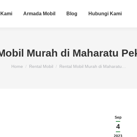
 Kami
Armada Mobil
Blog
Hubungi Kami
Mobil Murah di Maharatu P
You are here:
Home
Rental Mobil
Rental Mobil Murah di Maharatu…
Sep
4
2023