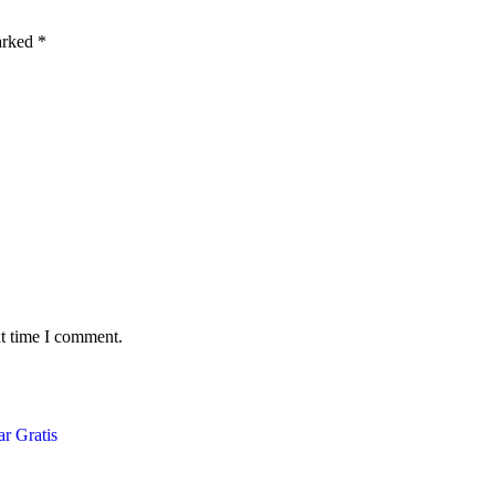
marked
*
xt time I comment.
r Gratis