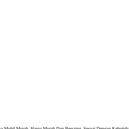
a Mobil Murah, Harga Murah Dan Bersaing. Sesuai Dengan Kebutuhan