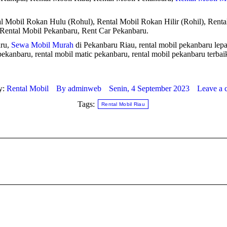
al Mobil Rokan Hulu (Rohul), Rental Mobil Rokan Hilir (Rohil), Renta
Rental Mobil Pekanbaru, Rent Car Pekanbaru.
aru,
Sewa Mobil Murah
di Pekanbaru Riau, rental mobil pekanbaru lepas
pekanbaru, rental mobil matic pekanbaru, rental mobil pekanbaru terbai
y:
Rental Mobil
By
adminweb
Senin, 4 September 2023
Leave a
Tags:
Rental Mobil Riau
Next
post: