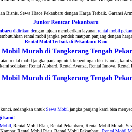
n Bisnis. Sewa Hiace Pekanbaru dengan Harga Terbaik, Garansi Arma
Junior Rentcar Pekanbaru
anbaru
didirikan de
ngan tujuan memberikan layanan
rental mobil peka
membutuhkan rental mobil jangka pendek maupun panjang dengan harga y
Rental Mobil Terbaik di Pekanbaru Riau
 Mobil Murah di Tangkerang Tengah Peka
atau rental mobil jangka panjanguntuk kepentingan bisnis anda, kami
kami sediakan: Rental Alphard, Rental Avanza, Rental Innova, Rental F
 Mobil Murah di Tangkerang Tengah Peka
s kunci, sedangkan untuk
Sewa Mobil
jangka panjang kami bisa menyedi
i kami
!
 Mobil
, Rental Mobil Riau, Rental Pekanbaru, Rental Mobil Murah, S
 Kampar, Rental Mobil Riau, Rental Mobil Pekanbaru,
Rental Mobil M