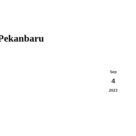
 Pekanbaru
Sep
4
2023