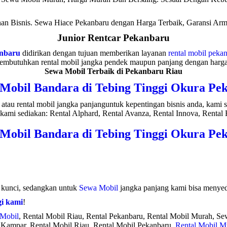
n Bisnis. Sewa Hiace Pekanbaru dengan Harga Terbaik, Garansi Arma
Junior Rentcar Pekanbaru
anbaru
didirikan dengan tujuan memberikan layanan
rental mobil peka
membutuhkan rental mobil jangka pendek maupun panjang dengan harga y
Sewa Mobil Terbaik di Pekanbaru Riau
 Mobil Bandara di Tebing Tinggi Okura Pe
atau rental mobil jangka panjanguntuk kepentingan bisnis anda, kami
kami sediakan: Rental Alphard, Rental Avanza, Rental Innova, Rental F
 Mobil Bandara di Tebing Tinggi Okura Pe
s kunci, sedangkan untuk
Sewa Mobil
jangka panjang kami bisa menyedi
i kami
!
 Mobil
, Rental Mobil Riau, Rental Pekanbaru, Rental Mobil Murah, S
 Kampar, Rental Mobil Riau, Rental Mobil Pekanbaru,
Rental Mobil M