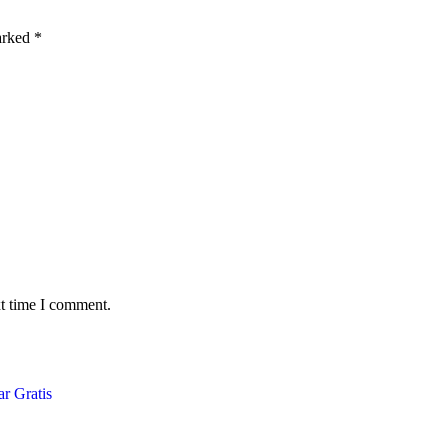
marked
*
xt time I comment.
r Gratis