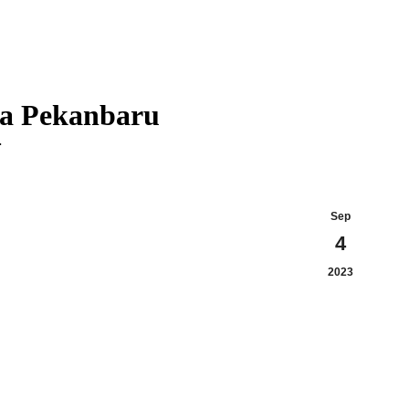
ra Pekanbaru
…
Sep
4
2023