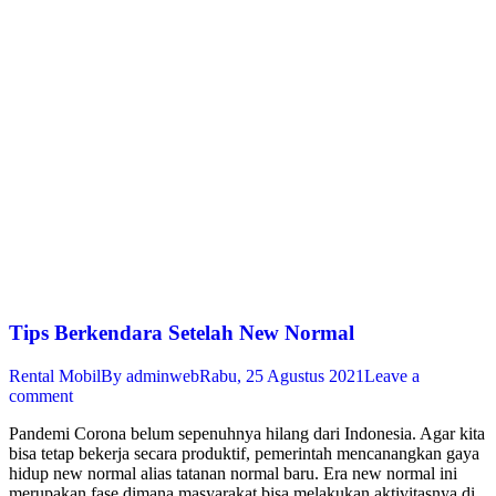
Tips Berkendara Setelah New Normal
Rental Mobil
By
adminweb
Rabu, 25 Agustus 2021
Leave a
comment
Pandemi Corona belum sepenuhnya hilang dari Indonesia. Agar kita
bisa tetap bekerja secara produktif, pemerintah mencanangkan gaya
hidup new normal alias tatanan normal baru. Era new normal ini
merupakan fase dimana masyarakat bisa melakukan aktivitasnya di